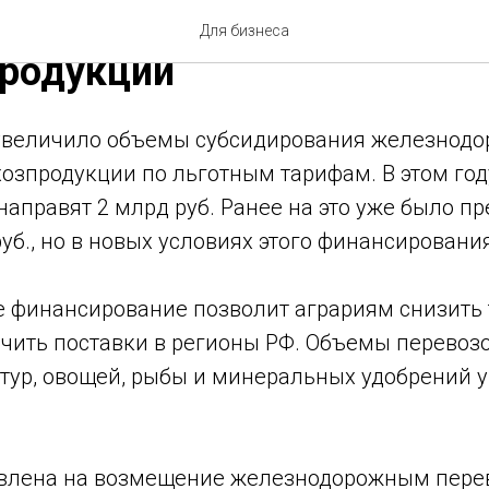
 тарифы на перевозку
Для бизнеса
продукции
увеличило объемы субсидирования железнод
озпродукции по льготным тарифам. В этом год
аправят 2 млрд руб. Ранее на это уже было п
руб., но в новых условиях этого финансировани
 финансирование позволит аграриям снизить
ичить поставки в регионы РФ. Объемы перевоз
тур, овощей, рыбы и минеральных удобрений у
авлена на возмещение железнодорожным пере