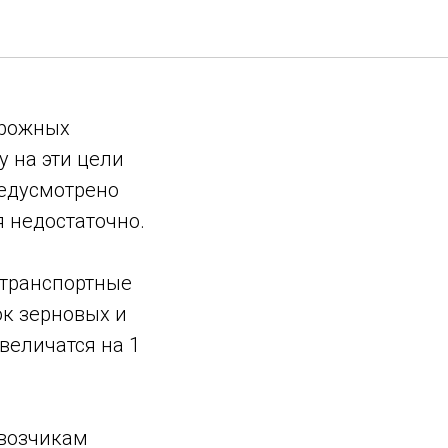
орожных
у на эти цели
редусмотрено
я недостаточно.
 транспортные
ок зерновых и
величатся на 1
возчикам