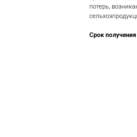
потерь, возник
сельхозпродукци
Срок получения