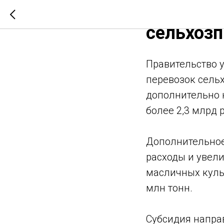
Льготные
сельхоз
Правительство 
перевозок сельх
дополнительно н
более 2,3 млрд 
Дополнительное
расходы и увел
масличных куль
млн тонн.
Субсидия напр